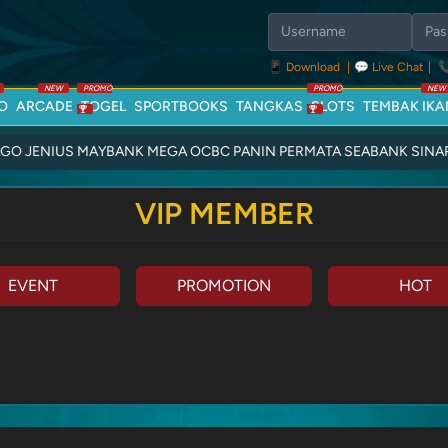
📱 Download
|
💬 Live Chat
|

NEW
PROMO
PROMO
NEW
NO
ARCADE
TOGEL
SPORTBOOKS
TANGKAS
SLOTS
TEMBAK IKA
T JAGO JENIUS MAYBANK MEGA OCBC PANIN PERMATA SEABANK SINARM
VIP MEMBER
EVENT
PROMOTION
HOT