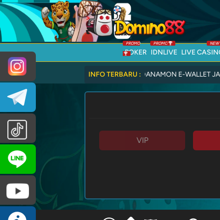
PROMO
PROMO
NEW
POKER
IDNLIVE
LIVE CASI
us // BNI MANDIRI OFFLINE...BCA BRI BSI CIMB DANAMON E-WALLE
INFO TERBARU :
VIP