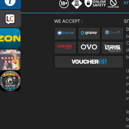
RT
WE ACCEPT :
SI
b
C
d
b
U
i
P
b
i
R
b
m